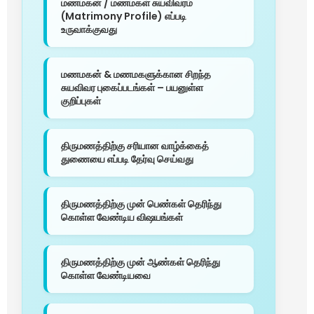
மணமகன் / மணமகள் சுயவிவரம்
(Matrimony Profile) எப்படி
உருவாக்குவது
மணமகன் & மணமகளுக்கான சிறந்த
சுயவிவர புகைப்படங்கள் – பயனுள்ள
குறிப்புகள்
திருமணத்திற்கு சரியான வாழ்க்கைத்
துணையை எப்படி தேர்வு செய்வது
திருமணத்திற்கு முன் பெண்கள் தெரிந்து
கொள்ள வேண்டிய விஷயங்கள்
திருமணத்திற்கு முன் ஆண்கள் தெரிந்து
கொள்ள வேண்டியவை